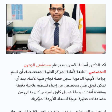
مقاومة الميكروبات: توقعات بوفاة 50 مليون شخص
بحلول ...
أكد الدكتور أسامة الأمين، مدير عام
مستشفي الزيتون
التخصصي
، التابعة لأمانة المراكز الطبية المتخصصة، أن قسم
جراحة الأوعية الدموية سجل قصة نجاح طبية لافتة، بعد أن
تمكن فريق طبي متخصص من إجراء قسطرة علاجية دقيقة
ومعقدة أنقذت وصلة غسيل كلوي لمريض كان يعاني من
مضاعفات خطيرة نتيجة انسداد الأوردة المركزية.
استقبلت المستشفى مريض، بالغ من العمر 53 عامًا، وهو يعاني