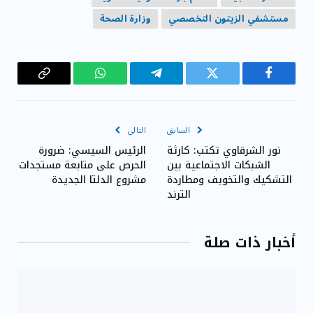
مستشفي الزيتون التخصصي
وزارة الصحة
فيسبوك
تويتر
تيلقرام
واتساب
Copy
Link
السابق
التالي
نور الشرقاوي تكتب: كارثة
الرئيس السيسي: ضرورة
الشبكات الاجتماعية بين
الحرص على متابعة مستجدات
التشكيك والتخويف ومطاردة
مشروع الدلتا الجديدة
الترند
أخبار ذات صلة