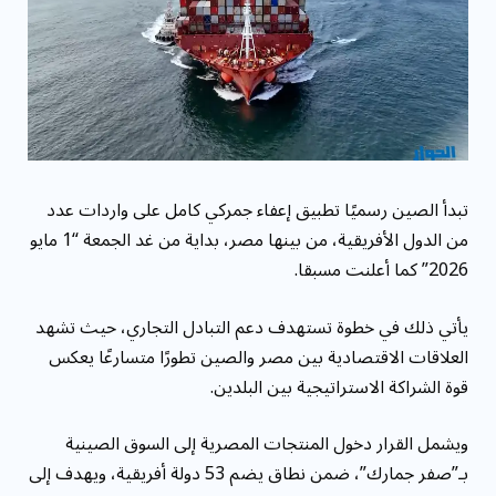
مقاومة الميكروبات: توقعات بوفاة 50 مليون شخص
بحلول ...
تبدأ الصين رسميًا تطبيق إعفاء جمركي كامل على واردات عدد
من الدول الأفريقية، من بينها مصر، بداية من غد الجمعة “1 مايو
2026” كما أعلنت مسبقا.
يأتي ذلك في خطوة تستهدف دعم التبادل التجاري، حيث تشهد
العلاقات الاقتصادية بين مصر والصين تطورًا متسارعًا يعكس
قوة الشراكة الاستراتيجية بين البلدين.
ويشمل القرار دخول المنتجات المصرية إلى السوق الصينية
بـ”صفر جمارك”، ضمن نطاق يضم 53 دولة أفريقية، ويهدف إلى