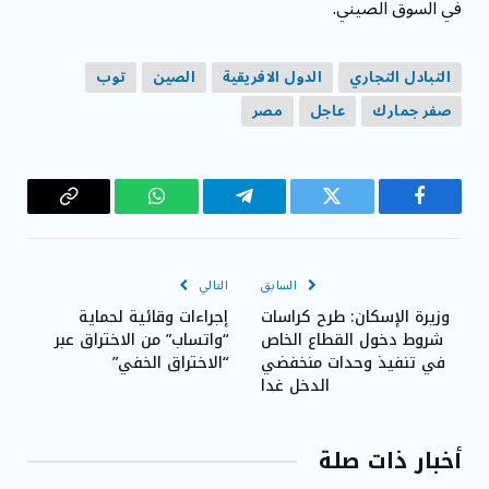
في السوق الصيني.
التبادل التجاري
الدول الافريقية
الصين
توب
صفر جمارك
عاجل
مصر
فيسبوك
تويتر
تيلقرام
واتساب
Copy
Link
السابق
التالي
وزيرة الإسكان: طرح كراسات
إجراءات وقائية لحماية
شروط دخول القطاع الخاص
“واتساب” من الاختراق عبر
في تنفيذ وحدات منخفضي
“الاختراق الخفي”
الدخل غدا
أخبار ذات صلة