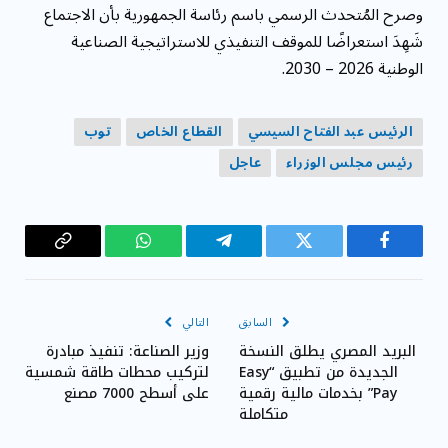
وصرح المُتحدث الرسمي باسم رئاسة الجمهورية بأن الاجتماع
شَهِدَ استعراضًا للموقف التنفيذي للاستراتيجية الصناعية
الوطنية 2026 – 2030.
الرئيس عبد الفتاح السيسي
القطاع الخاص
توب
رئيس مجلس الوزراء
عاجل
فيسبوك
تويتر
تيلقرام
واتساب
Copy
Link
السابق
التالي
البريد المصري يطلق النسخة
وزير الصناعة: تنفيذ مبادرة
الجديدة من تطبيق “Easy
لتركيب محطات طاقة شمسية
Pay” بخدمات مالية رقمية
على أسطح 7000 مصنع
متكاملة