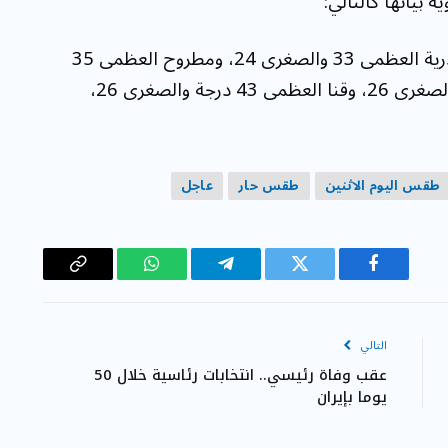
 بيانها كالتالي:
العظمى 41 درجة والصغرى 28، والإسكندرية العظمى 33 والصغرى 24، ومطروح العظمى 35
درجة والصغرى 23، وسوهاج العظمى 43 درجة والصغرى 26، وقنا العظمى 43 درجة والصغرى 26،
طقس اليوم الاثنين
طقس حار
عاجل
فيسبوك
تويتر
تيلقرام
واتساب
Copy
Link
التالي
عقب وفاة رئيسي.. انتخابات رئاسية خلال 50
يوما بإيران