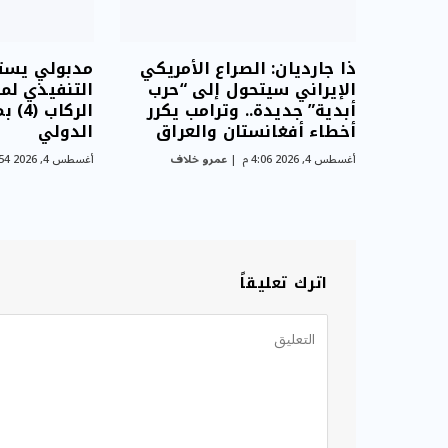
ذا جارديان: الصراع الأمريكي
مدبولي يست
الإيراني سيتحول إلى “حرب
التنفيذي لم
أبدية” جديدة.. وترامب يكرر
الركا
أخطاء أفغانستان والعراق
الدولي
أغسطس 4, 2026 4:06 م
عمرو خلاف
أغسطس 4, 2026 3:54 م
اترك تعليقاً