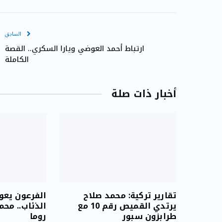
السابق
ارتباط أحمد العوضي ويارا السكري.. القصة
الكاملة
أخبار ذات صلة
تقارير تركية: محمد صلاح
الفرعون يعو
يرتدي القميص رقم 10 مع
الذئاب.. مح
طرابزون سبور
روما