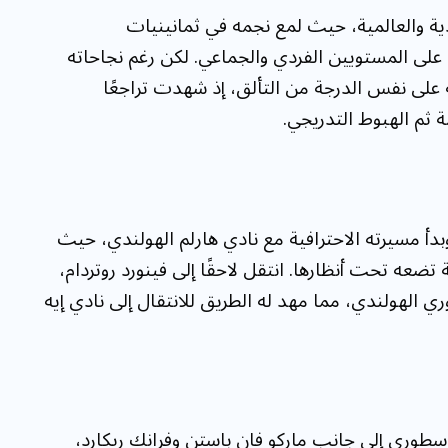
ندية والعالمية، حيث لمع نجمه في ثمانينيات
على المستويين الفردي والجماعي. لكن رغم نجاحاته
ية على نفس الدرجة من التألق، إذ شهدت تراجعًا
مة ثم الهبوط التدريجي.
 سبتمبر 1962 بأمستردام، وبدأ مسيرته الاحترافية مع نادي هارلم الهولندي، حيث
 تضعه تحت أنظارها. انتقل لاحقًا إلى فينورد روتردام،
 الهولندي، مما مهد له الطريق للانتقال إلى نادي إيه
سطوري إلى جانب ماركو فان باستن وفرانك ريكارد،