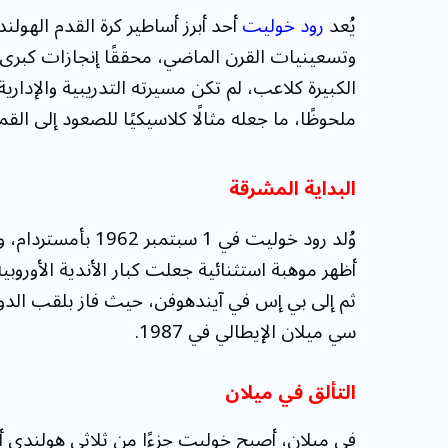
يُعد
رود خوليت
أحد أبرز أساطير كرة القدم الهول
وتسعينيات القرن الماضي، محققًا إنجازات كبرى 
الكبيرة كلاعب، لم تكن مسيرته التدريبية والإدار
ملحوظًا، ما جعله مثالًا كلاسيكيًا للصعود إلى الق
البداية المشرقة
وُلد رود خوليت في 1
أظهر موهبة استثنائية جعلت كبار الأندية الأوروبية
ثم إلى بي إس في آيندهوفن، حيث فاز بلقب الدوري
سي ميلان الإيطالي في 1987.
التألق في ميلان
في ميلان، أصبح خوليت جزءًا من ثلاثي هولندي أ