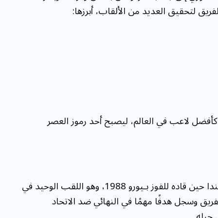
لفريق لتحقيق العديد من الألقاب، أبرزها:
 الذهبية كأفضل لاعب في العالم، ليصبح أحد رموز العصر
حقق خوليت أبرز إنجازاته الدولية مع منتخب هولندا حين قاده للفوز بـيورو 1988، وهو اللقب الوحيد في
للفريق وسجل هدفًا مهمًا في النهائي ضد الاتحاد
 جيله.