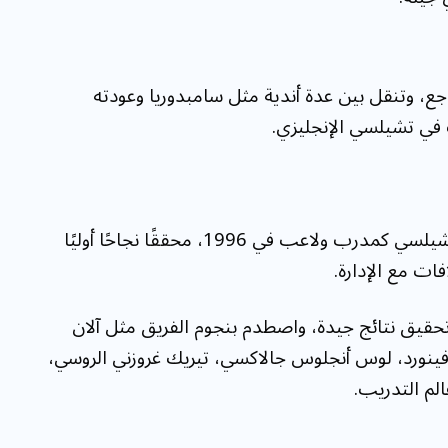
، وتنقل بين عدة أندية مثل سامبدوريا وعودته
 في تشيلسي الإنجليزي.
بعد اعتزاله، اتجه خوليت إلى التدريب، وبدأ مع تشيلسي كمدرب ولاعب في 1996، محققًا نجاحًا أوليًا
فات مع الإدارة.
 تحقيق نتائج جيدة، واصطدم بنجوم الفريق مثل آلان
ثل فينورد، لوس أنجلوس جالاكسي، تيريك غروزني الروسي،
الم التدريب.