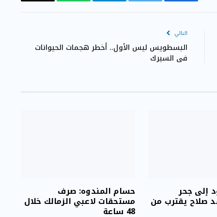
فيسبوك
تويتر
تيلقرام
واتساب
Copy
Link
التالي
البسطويس ليس الأول.. أخطر هجمات الحيوانات
في السيرك
د إلى جحر
حسام المندوه: صرف
مد صلاح يقترب من
مستحقات لاعبي الزمالك خلال
48 ساعة