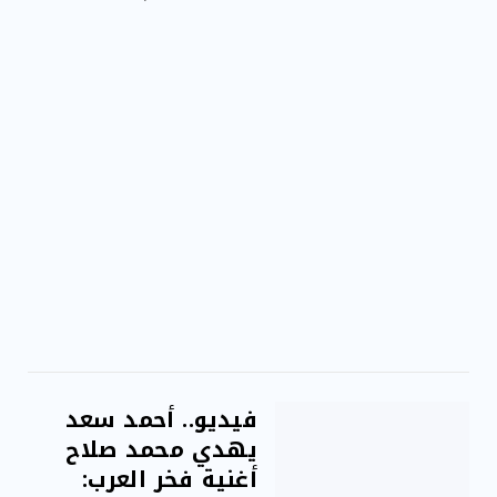
"الهيئة القومية للبريد" لتقديم خدمة الإعلان الإلكت...
فيديو.. أحمد سعد
يهدي محمد صلاح
أغنية فخر العرب: