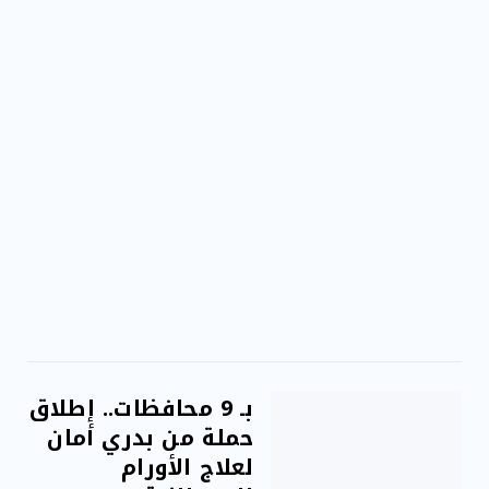
مقاومة الميكروبات: توقعات بوفاة 50 مليون شخص
بحلول ...
بـ 9 محافظات.. إطلاق
حملة من بدري أمان
لعلاج الأورام