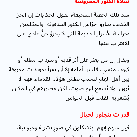
سادة الكنوز المحروسة
منذ تلك الحقبة السحيقة، تقول الحكايات إن الجن
القدماء صاروا حرّاس الكنوز المدفونة، والمكلفين
بحراسة الأسرار القديمة التي لا يجرؤ جنٌّ عادي على
الاقتراب منها.
ويقال إن من يعثر على أثر قديم أو سرداب مظلم أو
كهف منسي، فليس أمامه إلا أن يقرأ تعويذات معروفة
بين أهل العِلم لتجنب بطش هؤلاء القدماء. فهم لا
يُرون، ولا يُسمع لهم صوت، لكن حضورهم في المكان
يُشعر به القلب قبل الحواس.
قدرات تتجاوز الخيال
قيل عنهم إنهم، يتشكلون في صورٍ بشرية وحيوانية،
ويستطيعون أن يغيروا ملامحهم حتى يختفوا بين