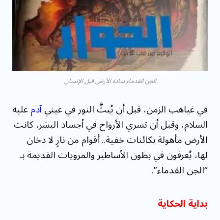
مقاومة الميكروبات: توقعات بوفاة 50 مليون شخص
بحلول ...
الجن القدماء سادة الأرض قبل الإنسان
في غياهب الزمن، قبل أن يُبثَّ النور في عيني
آدم
عليه
السلام، وقبل أن تسري الأرواح في أجساد البشر، كانت
الأرض مأهولة بكائنات خفية.. أقوام من نارٍ لا دخان
لها، يُعرفون في بطون الأساطير والمرويات القديمة بـ
“الجن القدماء”.
بداية الحكاية