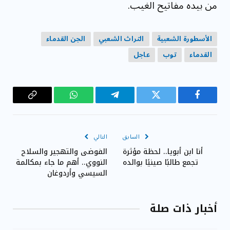
من بيده مفاتيح الغيب.
الأسطورة الشعبية
التراث الشعبي
الجن القدماء
القدماء
توب
عاجل
فيسبوك
تويتر
تيلقرام
واتساب
Copy
Link
السابق
التالي
أنا ابن أبويا.. لحظة مؤثرة
الفوضى والتهجير والسلاح
تجمع طالبًا صينيًا بوالده
النووي.. أهم ما جاء بمكالمة
السيسي وأردوغان
أخبار ذات صلة