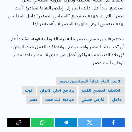
المجتمع. ورداً على ذلك، أشار إلى إطلاق النقابة لمبادرة “أنت
مصر”، التي تستهدف تشجيع “السياحي الصغير” داخل المدارس
بهدف تعميق الوعي بالهوية المصرية وأهمية تراثها.
واختتم فارس حسني، تصريحاته برسالة وطنية قوية، مشدداً على
أن “حب بلدنا مصر واجب وطني وانتماؤك للعمل حبك للوطن،
كل بلاد الدنيا جميلة ولكن أجمل من بلدي لا.. مصر بلدنا مصر
الوطن، أنت مصر”.
الامين العام لنقابة السياحيين بمصر
المتحف المصري الكبير
برنامج احلى الالوان
توب
عاجل
فارس حسني
مبادرة انت مصر
مصر
فيسبوك
تويتر
تيلقرام
واتساب
Copy