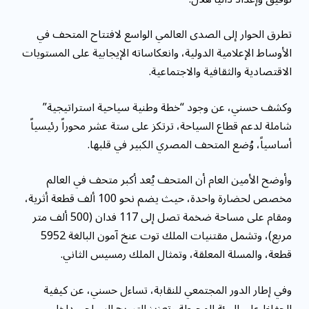
تطرق الحوار إلى الصدى العالمي الواسع لافتتاح المتحف في
الأوساط الإعلامية الدولية، وانعكاساته الإيجابية على المستويات
الاقتصادية والثقافية والاجتماعية.
وكشف حسني، عن وجود “خطة وطنية سياحية استراتيجية”
شاملة لدعم قطاع السياحة، ترتكز على ستة عشر محوراً رئيسياً
أساسياً، وُضع المتحف المصري الكبير في قلبها.
وأوضح الأمين العام أن المتحف يُعد أكبر متحف في العالم
مخصص لحضارة واحدة، حيث يضم نحو 100 ألف قطعة أثرية،
ومقام على مساحة ضخمة تصل إلى 117 فدان (500 ألف متر
مربع)، وتشمل مقتنيات الملك توت عنخ آمون البالغة 5952
قطعة، والمسلة المعلقة، وتمثال الملك رمسيس الثاني.
وفي إطار الدور المجتمعي للنقابة، تساءل حسني، عن كيفية
الحفاظ على البيئة المحيطة وتعزيز الترويج السياحي داخل