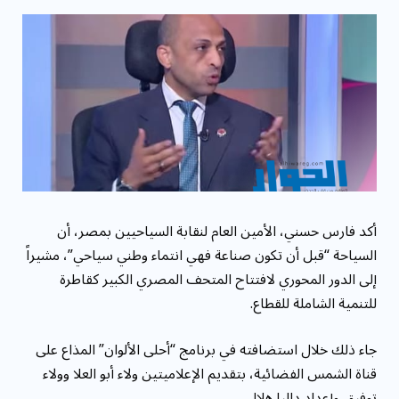
مقاومة الميكروبات: توقعات بوفاة 50 مليون شخص
بحلول ...
أكد فارس حسني، الأمين العام لنقابة السياحيين بمصر، أن
السياحة “قبل أن تكون صناعة فهي انتماء وطني سياحي”، مشيراً
إلى الدور المحوري لافتتاح المتحف المصري الكبير كقاطرة
للتنمية الشاملة للقطاع.
جاء ذلك خلال استضافته في برنامج “أحلى الألوان” المذاع على
قناة الشمس الفضائية، بتقديم الإعلاميتين ولاء أبو العلا وولاء
توفيق وإعداد داليا هلال.