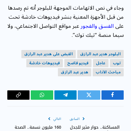
وجاء في نص الاتهامات الموجهة للبلوجر أنه تم رصدها
من قبل الأجهزة المعنية بنشر فيديوهات خادشة تحث
على
الفسق والفجور
عبر مواقع التواصل الاجتماعي، ولا
سيما منصة “تيك توك”.
البلوجر هدير عبد الرازق
القبض على هدير عبد الرازق
توب
عاجل
فيديو فاضح
فيديوهات خادشة
مباحث الآداب
هدير عبد الرازق
فيسبوك
تويتر
تيلقرام
واتساب
Copy
Link
السابق
التالي
المساكنة.. حوار مثير للجدل
160 مليون نسمة.. الصحة