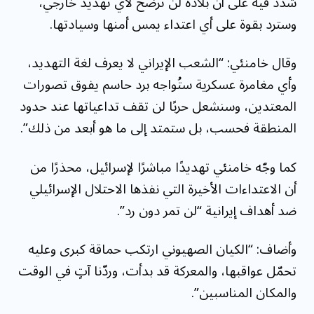
شدد فيه على أن بلاده لن ترضخ لأي تهديد خارجي،
وسترد بقوة على أي اعتداء يمس أمنها وسيادتها.
وقال خامنئي: “الشعب الإيراني لا يعرف لغة التهديد،
وأي مغامرة عسكرية ستُواجه برد حاسم يفوق تصورات
المعتدين، وسنشعل حربًا لن تقف تداعياتها عند حدود
المنطقة فحسب، بل ستمتد إلى ما هو أبعد من ذلك”.
كما وجّه خامنئي تهديدًا مباشرًا لإسرائيل، محذرًا من
أن الاعتداءات الأخيرة التي نفذها الاحتلال الإسرائيلي
ضد أهداف إيرانية “لن تمر دون رد”.
وأضاف: “الكيان الصهيوني ارتكب حماقة كبرى وعليه
تحمّل عواقبها، والمعركة قد بدأت، وردّنا آتٍ في الوقت
والمكان المناسبين”.