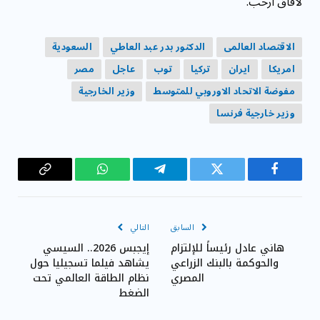
لآفاق ارحب.
الاقتصاد العالمى
الدكتور بدر عبد العاطي
السعودية
امريكا
ايران
تركيا
توب
عاجل
مصر
مفوضة الاتحاد الاوروبي للمتوسط
وزير الخارجية
وزير خارجية فرنسا
فيسبوك
تويتر
تيلقرام
واتساب
Copy
Link
السابق
التالي
هاني عادل رئيساً للإلتزام
إيجبس 2026.. السيسي
والحوكمة بالبنك الزراعي
يشاهد فيلما تسجيليا حول
المصري
نظام الطاقة العالمي تحت
الضغط