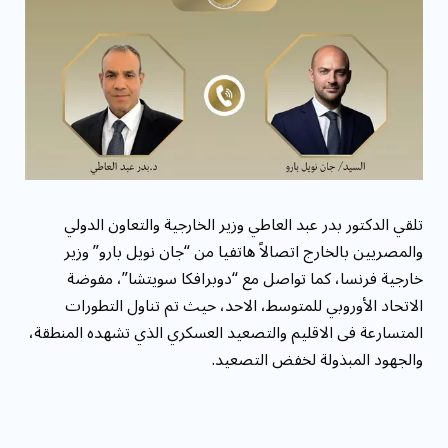
مقاومة الميكروبات: توقعات بوفاة 50 مليون شخص
بحلول ...
تلقي الدكتور بدر عبد العاطي وزير الخارجية والتعاون الدولي
والمصريين بالخارج اتصالاً هاتفيا من “جان نويل بارو” وزير
خارجية فرنسا، كما تواصل مع “دوبرافكا سويتشا”، مفوضة
الاتحاد الأوروبي للمتوسط، الاحد، حيث تم تناول التطورات
المتسارعة فى الاقليم والتصعيد العسكري الذي تشهده المنطقة،
والجهود المبذولة لخفض التصعيد.