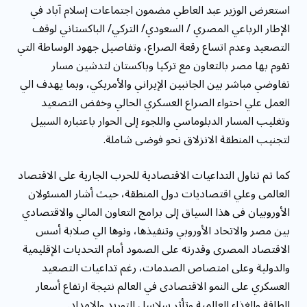
استعرض الوزير عبد العاطي مضمون اجتماعات إسلام آباد في
الإطار الرباعي المصري / السعودي/ التركي/ الباكستاني لوقف
التصعيد وعدم اتساع رقعة الصراع، وتفاصيل جهود الوساطة التي
تقوم بها مصر بالتعاون مع تركيا وباكستان لتدشين مسار
تفاوضي مباشر بين الجانبين الإيراني والأمريكي، وبما يهدف الي
العمل علي احتواء الصراع العسكري الحالي وخفض التصعيد
وتغليب المسار الدبلوماسي واللجوء إلى الحوار باعتباره السبيل
لتجنيب المنطقة الانزلاق نحو فوضى شاملة.
كما تم تناول التداعيات الاقتصادية للحرب الجارية على الاقتصاد
العالمى وعلي اقتصاديات دول المنطقة، حيث أشار المسئولان
الأوروبيان فى هذا السياق إلى برامج التعاون المالي والاقتصادي
بين مصر والاتحاد الأوروبي وتنفيذها، ونوها الي صلابة أسس
الاقتصاد المصرى وقدرته على الصمود أمام التحديات الإقليمية
والدولية وعلى امتصاص الصدمات، رغم تداعيات التصعيد
العسكري على النمو الاقتصادى في العالم نتيجة ارتفاع أسعار
الطاقة والغذاء العالمية وتأثر سلاسل التوريد والإمداد.